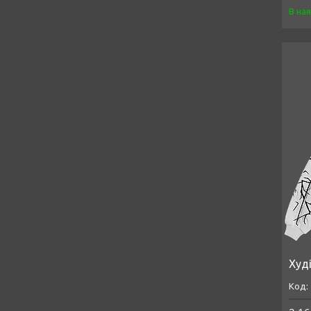
В на
Худі