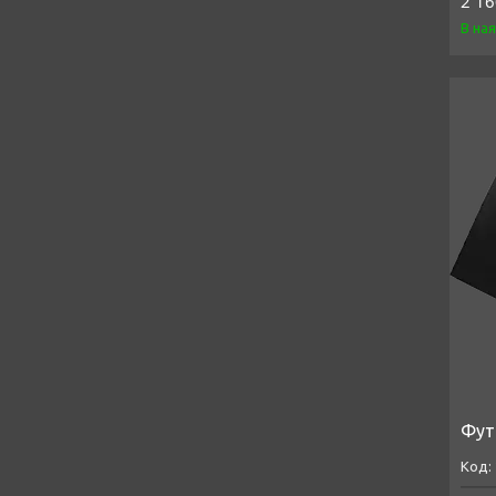
2 16
В на
Футб