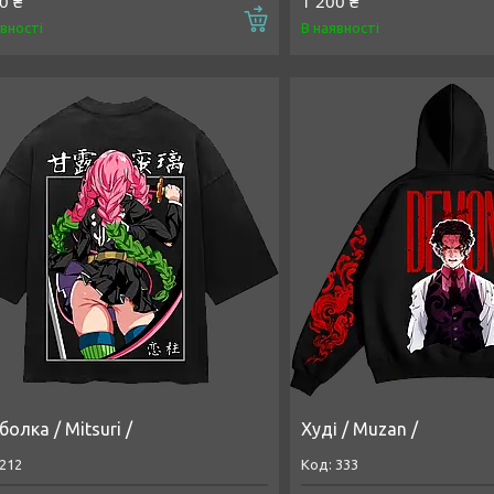
0 ₴
1 200 ₴
Купити
явності
В наявності
олка / Mitsuri /
Худі / Muzan /
212
333