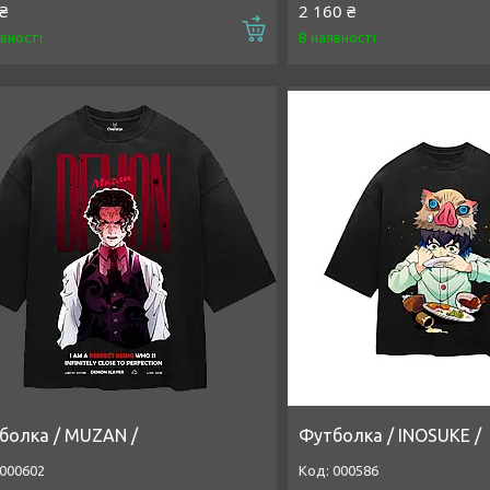
₴
2 160 ₴
Купити
явності
В наявності
болка / MUZAN /
Футболка / INOSUKE /
000602
000586