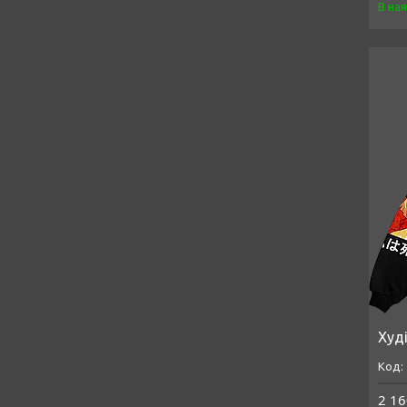
В на
Худі
2 16