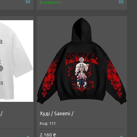
Купити
Купи
В наявності
 /
Худі / Sanemi /
111
2 160 ₴