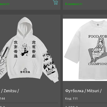
Купити
явності
В наявності
 / Zenitsu /
Футболка / Mitsuri /
144
111