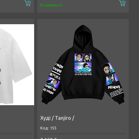
Купити
Купи
В наявності
Худі / Tanjiro /
155