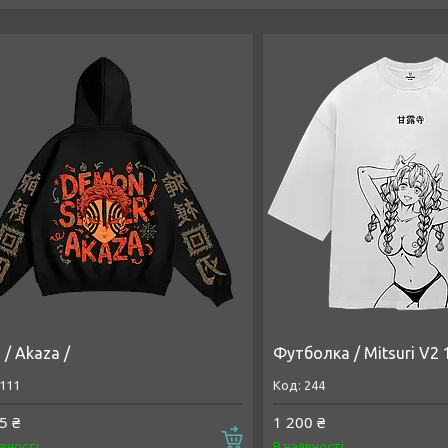
 / Akaza /
Футболка / Mitsuri V2 
111
244
5 ₴
1 200 ₴
Купити
явності
В наявності