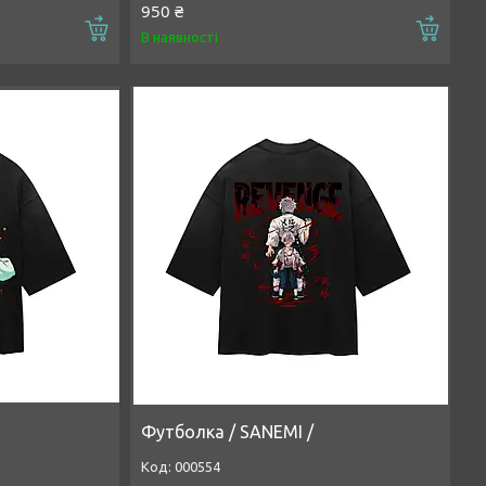
950 ₴
Купити
Купи
В наявності
Футболка / SANEMI /
000554