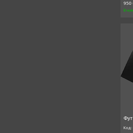
950 
В на
Фут