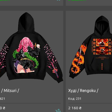
 / Mitsuri /
Худі / Rengoku /
621
231
0 ₴
2 160 ₴