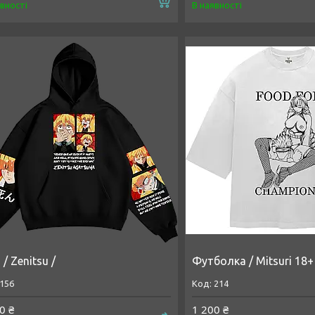
Купити
явності
В наявності
 / Zenitsu /
Футболка / Mitsuri 18+
156
214
0 ₴
1 200 ₴