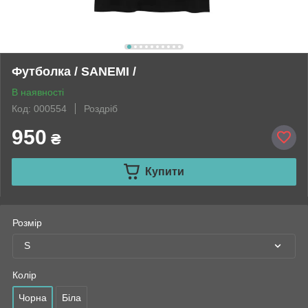
Футболка / SANEMI /
В наявності
Код: 000554
Роздріб
950
₴
Купити
Розмір
S
Колір
Чорна
Біла