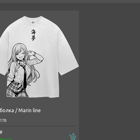
олка / Marin line
178
₴
Купити
явності