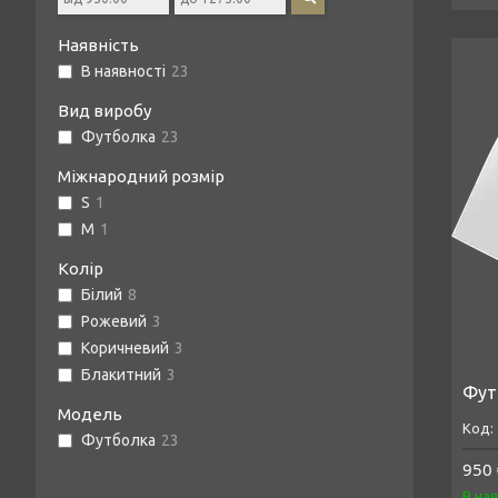
Наявність
В наявності
23
Вид виробу
Футболка
23
Міжнародний розмір
S
1
M
1
Колір
Білий
8
Рожевий
3
Коричневий
3
Блакитний
3
Футб
Модель
Футболка
23
950 
В на