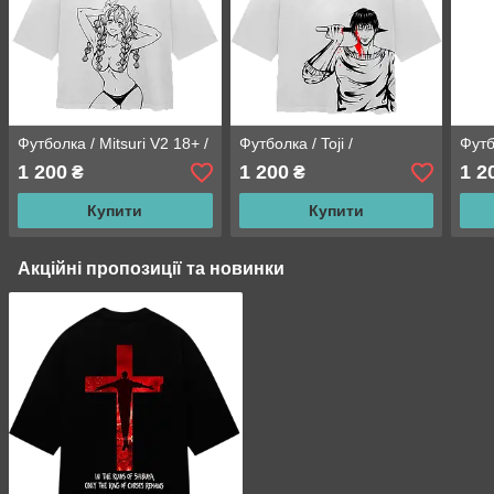
Футболка / Mitsuri V2 18+ /
Футболка / Toji /
Футб
1 200
1 200
1 2
₴
₴
Купити
Купити
Акційні пропозиції та новинки