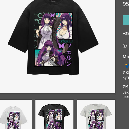
95
+38
У к
куп
Законом не передбачено повернення та обмін даного товару
нал