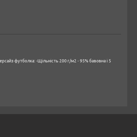
ерсайз футболка: -Щільність 200 г/м2 - 95% бавовна і 5