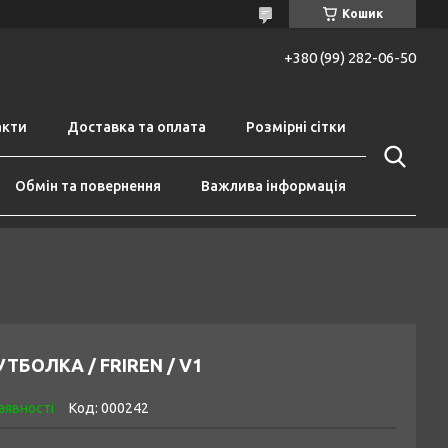
Кошик
+380 (99) 282-06-50
акти
Доставка та оплата
Розмірні сітки
Обмін та повернення
Важлива інформація
ТБОЛКА / FRIREN / V1
аявності
Код:
000242