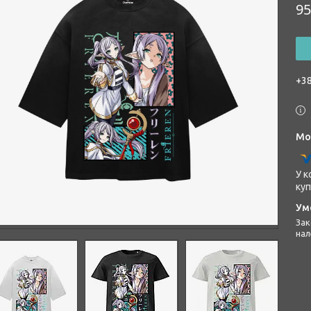
95
+38
У к
куп
Законом не передбачено повернення та обмін даного товару
нал