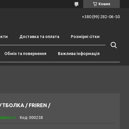
Кошик
+380 (99) 282-06-50
акти
Доставка та оплата
Розмірні сітки
Обмін та повернення
Важлива інформація
ТБОЛКА / FRIREN /
аявності
Код:
000258