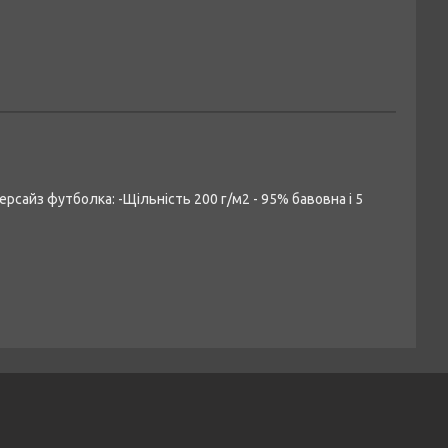
ерсайз футболка: -Щільність 200 г/м2 - 95% бавовна і 5