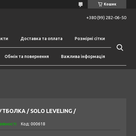
Кошик
+380 (99) 282-06-50
акти
Доставка та оплата
Розмірні сітки
Обмін та повернення
Важлива інформація
ТБОЛКА / SOLO LEVELING /
аявності
Код:
000618