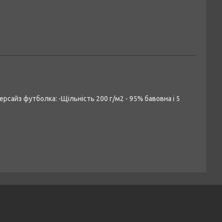
ерсайз футболка: -Щільність 200 г/м2 - 95% бавовна і 5