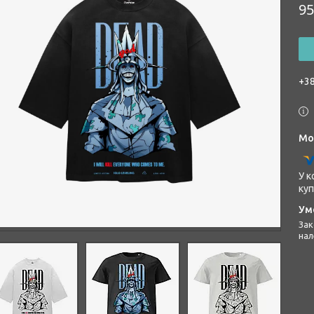
95
+38
У к
куп
Законом не передбачено повернення та обмін даного товару
нал