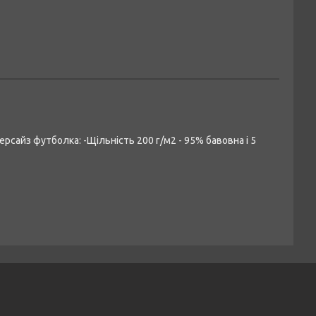
ерсайз футболка: -Щільність 200 г/м2 - 95% бавовна і 5