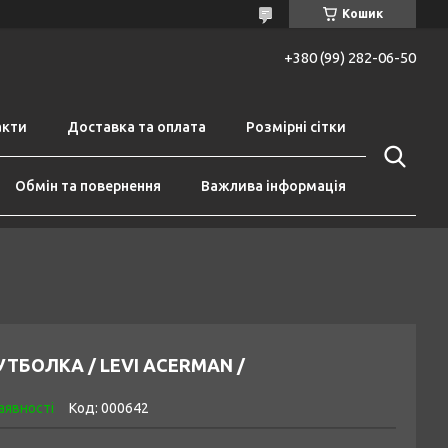
Кошик
+380 (99) 282-06-50
акти
Доставка та оплата
Розмірні сітки
Обмін та повернення
Важлива інформація
ТБОЛКА / LEVI ACERMAN /
аявності
Код:
000642