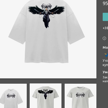
95
+38
У к
куп
Законом не передбачено повернення та обмін даного товару
нал