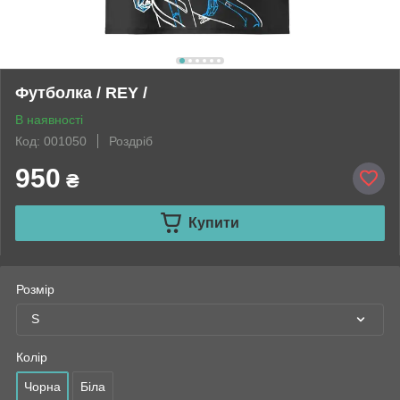
Футболка / REY /
В наявності
Код: 001050
Роздріб
950
₴
Купити
Розмір
S
Колір
Чорна
Біла