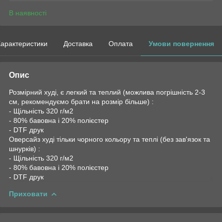
В наявності
арактеристики
Доставка
Оплата
Умови повернення
Опис
Розмірний худі, є легкий та теплий (можлива погрішність 2-3
см, рекомендуємо брати на розмір більше) :
- Щільність 320 г/м2
- 80% бавовна і 20% полієстер
- DTF друк
Оверсайз худі тільки чорного кольору та теплі (без зав'язок та
шнурків) :
- Щільність 320 г/м2
- 80% бавовна і 20% полієстер
- DTF друк
Приховати