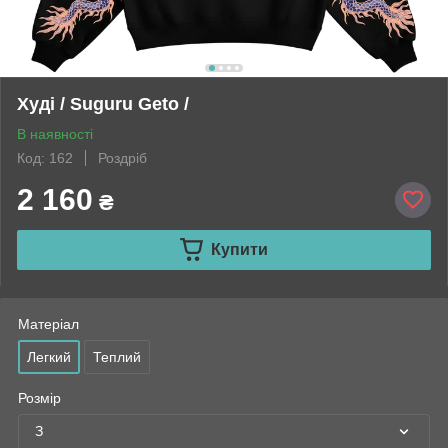
Худі / Suguru Geto /
В наявності
Код: 162
Роздріб
2 160
₴
Купити
Матеріал
Легкий
Теплий
Розмір
З