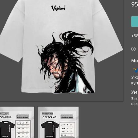
95
+38
У к
куп
Законом не передбачено повернення та обмін даного товару
нал