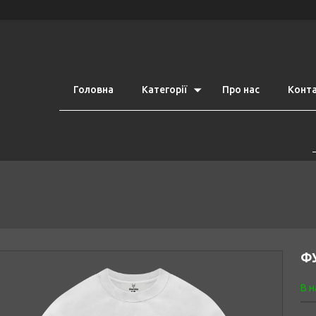
Головна
Категорії
Про нас
Конт
Ф
В н