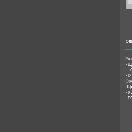
Оп
Роз
- Щ
- 1
- D
Ов
-Щі
- 9
- D