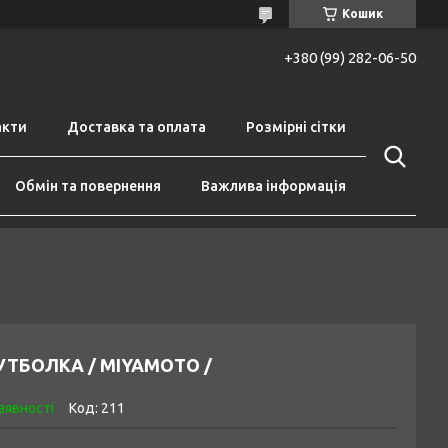
Кошик
+380 (99) 282-06-50
акти
Доставка та оплата
Розмірні сітки
Обмін та повернення
Важлива інформація
УТБОЛКА / MIYAMOTO /
аявності
Код:
211