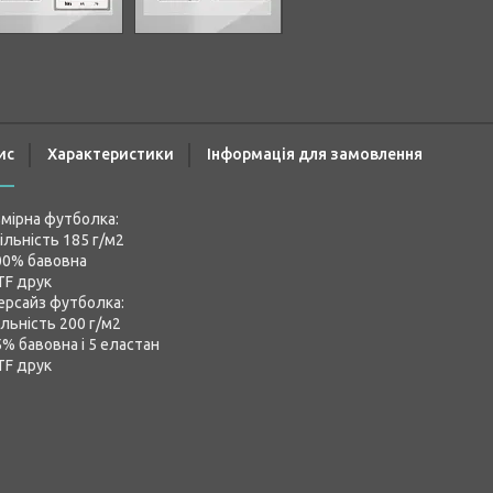
ис
Характеристики
Інформація для замовлення
мірна футболка:
ільність 185 г/м2
00% бавовна
TF друк
ерсайз футболка:
льність 200 г/м2
5% бавовна і 5 еластан
TF друк