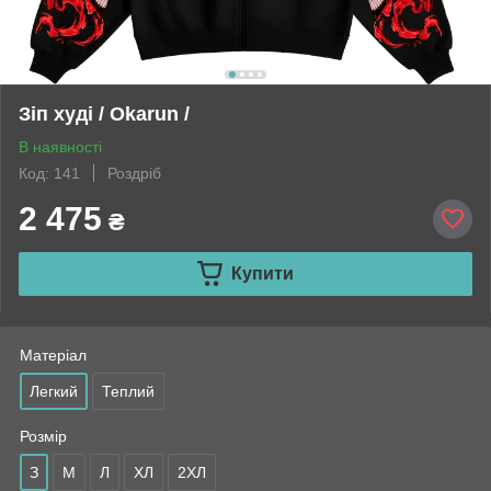
Зіп худі / Okarun /
В наявності
Код: 141
Роздріб
2 475
₴
Купити
Матеріал
Легкий
Теплий
Розмір
З
М
Л
ХЛ
2ХЛ