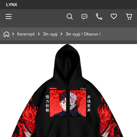
LYNX
Категорії
Зіп худі
Зіп худі / Okarun /