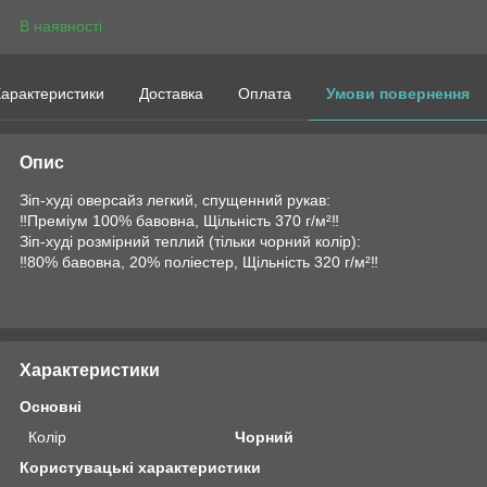
В наявності
арактеристики
Доставка
Оплата
Умови повернення
Опис
Зіп-худі оверсайз легкий, спущенний рукав:
‼️Преміум 100% бавовна, Щільність 370 г/м²‼️
Зіп-худі розмірний теплий (тільки чорний колір):
‼️80% бавовна, 20% поліестер, Щільність 320 г/м²‼️
Характеристики
Основні
Колір
Чорний
Користувацькі характеристики